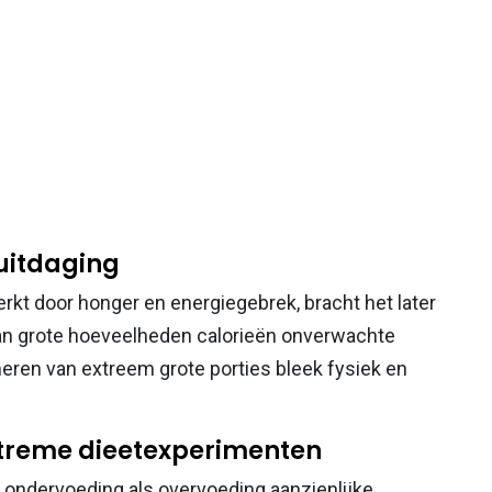
uitdaging
t door honger en energiegebrek, bracht het later
n grote hoeveelheden calorieën onverwachte
ren van extreem grote porties bleek fysiek en
xtreme dieetexperimenten
 ondervoeding als overvoeding aanzienlijke