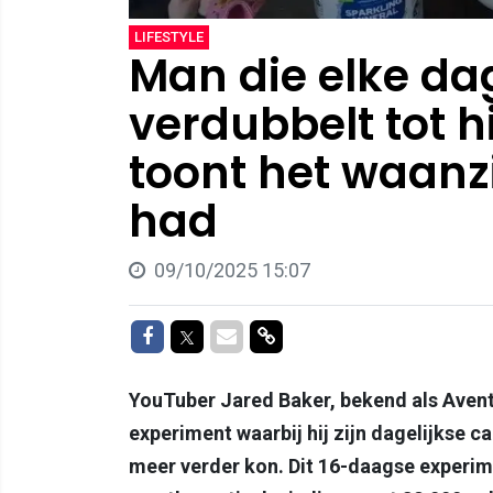
LIFESTYLE
Man die elke dag
verdubbelt tot h
toont het waanzi
had
09/10/2025 15:07
Delen op Facebook
Delen op Twitter
Delen via Mail
Delen via link
YouTuber Jared Baker, bekend als Avent
experiment waarbij hij zijn dagelijkse c
meer verder kon. Dit 16-daagse experim