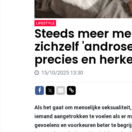
LIFESTYLE
Steeds meer m
zichzelf 'androse
precies en herken
15/10/2025 13:30
Delen op Facebook
Delen op Twitter
Delen via Mail
Delen via link
Als het gaat om menselijke seksualiteit,
iemand aangetrokken te voelen als er m
gevoelens en voorkeuren beter te begr