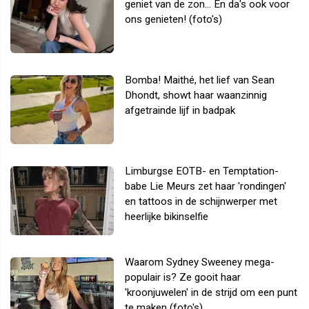
geniet van de zon... En da's ook voor
ons genieten! (foto's)
Bomba! Maithé, het lief van Sean
Dhondt, showt haar waanzinnig
afgetrainde lijf in badpak
Limburgse EOTB- en Temptation-
babe Lie Meurs zet haar 'rondingen'
en tattoos in de schijnwerper met
heerlijke bikinselfie
Waarom Sydney Sweeney mega-
populair is? Ze gooit haar
'kroonjuwelen' in de strijd om een punt
te maken (foto's)