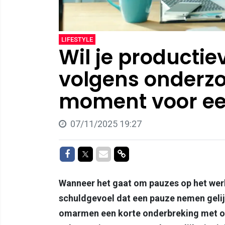
LIFESTYLE
Wil je productieve
volgens onderzo
moment voor ee
07/11/2025 19:27
Delen op Facebook
Delen op Twitter
Delen via Mail
Delen via link
Wanneer het gaat om pauzes op het werk 
schuldgevoel dat een pauze nemen geli
omarmen een korte onderbreking met op