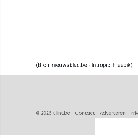
(Bron: nieuwsblad.be - Intropic: Freepik)
© 2026 Clint.be
Contact
Adverteren
Pri