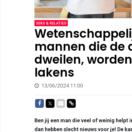
SEKS & RELATIES
Wetenschappeli
mannen die de 
dweilen, worden
lakens
13/06/2024 11:00
Delen op Facebook
Delen op Twitter
Delen via Mail
Delen via link
Ben jij een man die veel of weinig helpt 
dan hebben slecht nieuws voor je! De ka