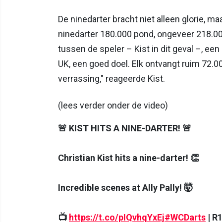
De ninedarter bracht niet alleen glorie, ma
ninedarter 180.000 pond, ongeveer 218.000
tussen de speler – Kist in dit geval –, ee
UK, een goed doel. Elk ontvangt ruim 72.00
verrassing," reageerde Kist.
(lees verder onder de video)
🚨 KIST HITS A NINE-DARTER! 🚨
Christian Kist hits a nine-darter! 👏
Incredible scenes at Ally Pally! 🤯
📺
https://t.co/pIQvhqYxEj
#WCDarts
| R