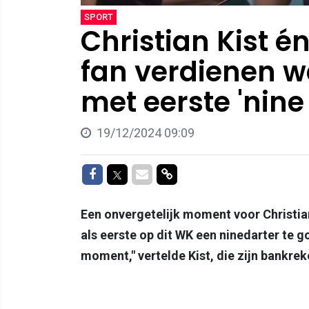
SPORT
Christian Kist é
fan verdienen 
met eerste 'nine
19/12/2024 09:09
Delen op Facebook
Delen op Twitter
Delen via Mail
Delen via link
Een onvergetelijk moment voor Christia
als eerste op dit WK een ninedarter te 
moment," vertelde Kist, die zijn bankrek