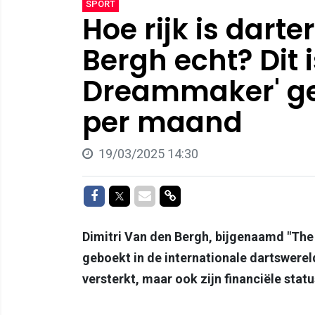
SPORT
Hoe rijk is darte
Bergh echt? Dit 
Dreammaker' ge
per maand
19/03/2025 14:30
Delen op Facebook
Delen op Twitter
Delen via Mail
Delen via link
Dimitri Van den Bergh, bijgenaamd "The
geboekt in de internationale dartswereld
versterkt, maar ook zijn financiële statu