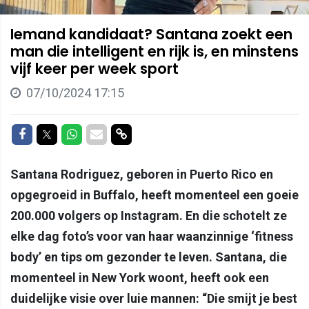
Iemand kandidaat? Santana zoekt een
man die intelligent en rijk is, en minstens
vijf keer per week sport
07/10/2024 17:15
Delen op Facebook
Delen op Twitter
Delen op Whatsapp
Delen via Mail
Delen via link
Santana Rodriguez, geboren in Puerto Rico en
opgegroeid in Buffalo, heeft momenteel een goeie
200.000 volgers op Instagram. En die schotelt ze
elke dag foto’s voor van haar waanzinnige ‘fitness
body’ en tips om gezonder te leven. Santana, die
momenteel in New York woont, heeft ook een
duidelijke visie over luie mannen: “Die smijt je best