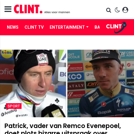
NEWS
CLINT TV
ENTERTAINMENT
BABES
LIFE
SPORT
Patrick, vader van Remco Evenepoel,
doet plots bizarre uitspraak over...