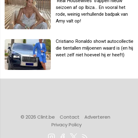
'Real Housewives' trappen nieuw
seizoen af op Ibiza... En vooral het
rode, weinig verhullende badpak van
Amy valt op!
Cristiano Ronaldo showt autocollectie
die tientallen miljoenen waard is (en hij
weet zelf niet hoeveel hij er heeft)
© 2026 Clint.be
Contact
Adverteren
Privacy Policy