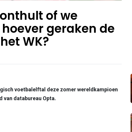
nthult of we
hoever geraken de
 het WK?
elgisch voetbalelftal deze zomer wereldkampioen
rd van databureau Opta.