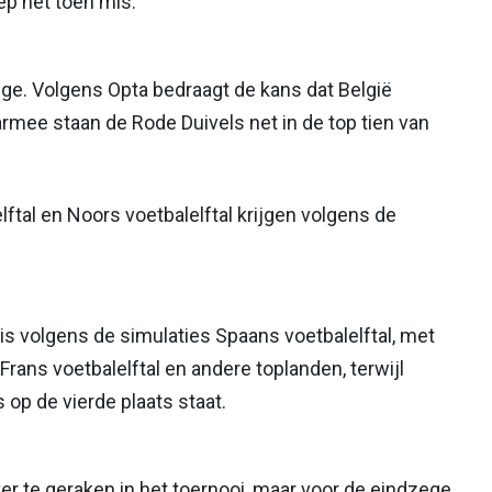
ep het toen mis.
ege. Volgens Opta bedraagt de kans dat België
mee staan de Rode Duivels net in de top tien van
ftal en Noors voetbalelftal krijgen volgens de
is volgens de simulaties Spaans voetbalelftal, met
rans voetbalelftal en andere toplanden, terwijl
s op de vierde plaats staat.
er te geraken in het toernooi, maar voor de eindzege