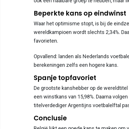
ook een haalbare groep te hebben, maar li
Beperkte kans op eindwinst
Waar het optimisme stopt, is bij de eindz
wereldkampioen wordt slechts 2,34%. Daar
favorieten.
Opvallend: landen als Nederlands voetbalel
berekeningen zelfs een hogere kans.
Spanje topfavoriet
De grootste kanshebber op de wereldtitel 
een winstkans van 15,98%. Daarna volgen F
titelverdediger Argentijns voetbalelftal pa
Conclusie
België lijkt een goede kans te maken om v