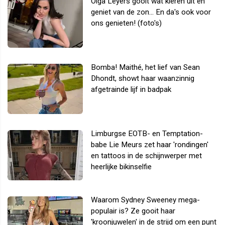
Olga Leyers gooit wat kleren uit en
geniet van de zon... En da's ook voor
ons genieten! (foto's)
Bomba! Maithé, het lief van Sean
Dhondt, showt haar waanzinnig
afgetrainde lijf in badpak
Limburgse EOTB- en Temptation-
babe Lie Meurs zet haar 'rondingen'
en tattoos in de schijnwerper met
heerlijke bikinselfie
Waarom Sydney Sweeney mega-
populair is? Ze gooit haar
'kroonjuwelen' in de strijd om een punt