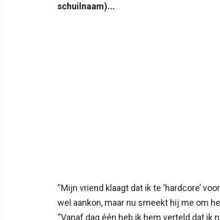
schuilnaam)...
“Mijn vriend klaagt dat ik te ‘hardcore’ v
wel aankon, maar nu smeekt hij me om het 
“Vanaf dag één heb ik hem verteld dat ik n