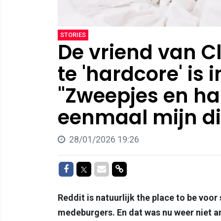
STORIES
De vriend van Cl
te 'hardcore' is
"Zweepjes en ha
eenmaal mijn di
28/01/2026 19:26
Delen op Facebook
Delen op Twitter
Delen via Mail
Delen via link
Reddit is natuurlijk the place to be voo
medeburgers. En dat was nu weer niet an