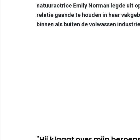
natuuractrice Emily Norman legde uit op
relatie gaande te houden in haar vakge
binnen als buiten de volwassen industri
"Hij klaagt over mijn beroep