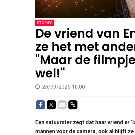
STORIES
De vriend van E
ze het met and
"Maar de filmpje
wel!"
26/09/2025 16:00
Delen op Facebook
Delen op Twitter
Delen via Mail
Delen via link
Een natuurster zegt dat haar vriend er ‘l
mannen voor de camera, ook al blijft ze