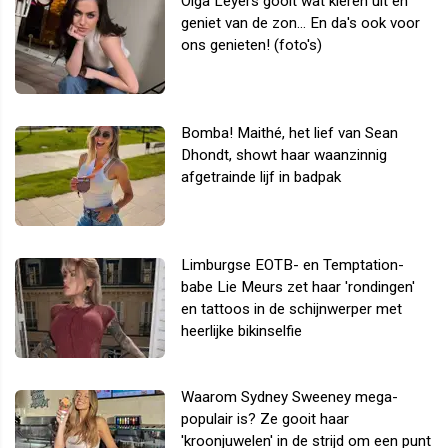
Olga Leyers gooit wat kleren uit en
geniet van de zon... En da's ook voor
ons genieten! (foto's)
Bomba! Maithé, het lief van Sean
Dhondt, showt haar waanzinnig
afgetrainde lijf in badpak
Limburgse EOTB- en Temptation-
babe Lie Meurs zet haar 'rondingen'
en tattoos in de schijnwerper met
heerlijke bikinselfie
Waarom Sydney Sweeney mega-
populair is? Ze gooit haar
'kroonjuwelen' in de strijd om een punt