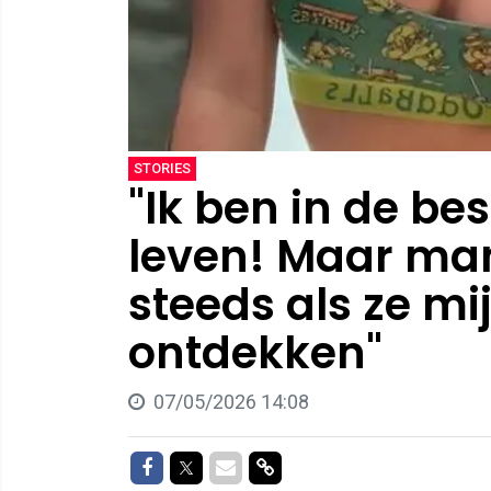
STORIES
"Ik ben in de be
leven! Maar ma
steeds als ze mij
ontdekken"
07/05/2026 14:08
Delen op Facebook
Delen op Twitter
Delen via Mail
Delen via link