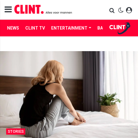
NEWS
CLINT TV
ENTERTAINMENT
BABES
LIFE
STORIES