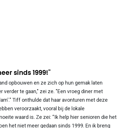
er sinds 1999!"
n band opbouwen en ze zich op hun gemak laten
er verder te gaan," zei ze. "Een vroeg diner met
lam'." Tiff onthulde dat haar avonturen met deze
en veroorzaakt, vooral bij de lokale
oeite waard is. Ze zei: “Ik help hier senioren die het
n het niet meer gedaan sinds 1999. En ik breng