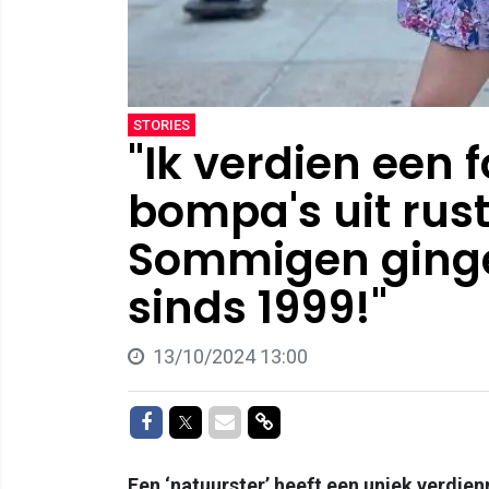
STORIES
"Ik verdien een 
bompa's uit rust
Sommigen gingen
sinds 1999!"
13/10/2024 13:00
Delen op Facebook
Delen op Twitter
Delen via Mail
Delen via link
Een ‘natuurster’ heeft een uniek verdi