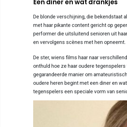
Een diner en wat drankjes
De blonde verschijning, die bekendstaat a
met haar pikante content gericht op gepe
performer die uitsluitend senioren uit haa
en vervolgens scènes met hen opneemt.
De ster, wiens films haar naar verschille
onthuld hoe ze haar oudere tegenspelers v
gegarandeerde manier om amateuristische
oudere heren begint met een diner en wat
tegenspelers een speciale vorm van seni