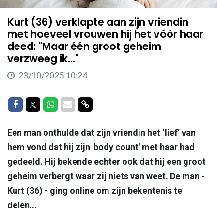
Kurt (36) verklapte aan zijn vriendin
met hoeveel vrouwen hij het vóór haar
deed: "Maar één groot geheim
verzweeg ik..."
23/10/2025 10:24
Delen op Facebook
Delen op Twitter
Delen op Whatsapp
Delen via Mail
Delen via link
Een man onthulde dat zijn vriendin het ‘lief’ van
hem vond dat hij zijn 'body count' met haar had
gedeeld. Hij bekende echter ook dat hij een groot
geheim verbergt waar zij niets van weet. De man -
Kurt (36) - ging online om zijn bekentenis te
delen...