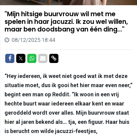
"Mijn hitsige buurvrouw wil met me
spelen in haar jacuzzi. Ik zou wel willen,
maar ben doodsbang van één ding..."
08/12/2025 18:44
Delen op Facebook
Delen op Twitter
Delen op Whatsapp
Delen via Mail
Delen via link
“Hey iedereen, ik weet niet goed wat ik met deze
situatie moet, dus ik gooi het hier maar even neer,”
begint een man op Reddit. “Ik woon in een vrij
hechte buurt waar iedereen elkaar kent en waar
geroddeld wordt over alles. Mijn buurvrouw staat
hier al jaren bekend als… tja, een figuur. Haar huis
is berucht om wilde jacuzzi-feestjes,