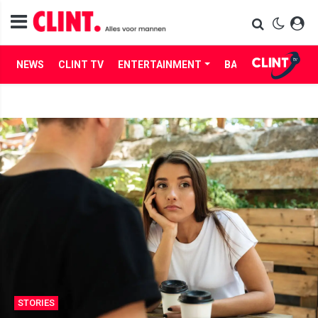
NEWS
CLINT TV
ENTERTAINMENT
BABES
LIFE
STORIES