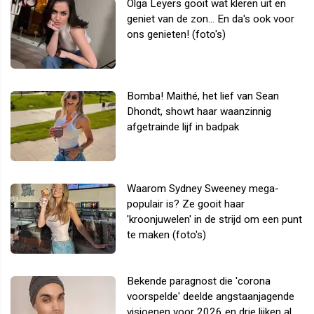
Olga Leyers gooit wat kleren uit en
geniet van de zon... En da's ook voor
ons genieten! (foto's)
Bomba! Maithé, het lief van Sean
Dhondt, showt haar waanzinnig
afgetrainde lijf in badpak
Waarom Sydney Sweeney mega-
populair is? Ze gooit haar
'kroonjuwelen' in de strijd om een punt
te maken (foto's)
Bekende paragnost die 'corona
voorspelde' deelde angstaanjagende
visioenen voor 2026 en drie lijken al