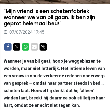
"Mijn vriend is een schetenfabriek
wanneer we van bil gaan. Ik ben zijn
geprot helemaal beu!"
07/07/2024 17:45
Delen op Facebook
Delen op Twitter
Delen op Whatsapp
Delen via Mail
Delen via link
Wanneer je van bil gaat, hoop je weggeblazen te
worden, maar niet letterlijk. Het intieme leven van
een vrouw is om de verkeerde redenen onderwerp
van gesprek – omdat haar partner steeds in bed…
scheten laat. Hoewel hij denkt dat hij ‘alleen’
winden laat, breekt hij daarmee ook stilletjes haar
hart, omdat ze er echt niet tegen kan.