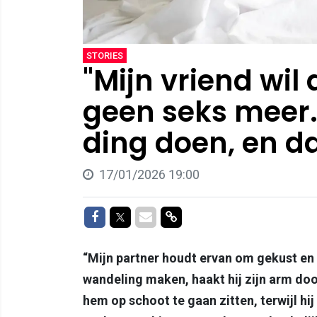
STORIES
"Mijn vriend wil 
geen seks meer.
ding doen, en d
17/01/2026 19:00
Delen op Facebook
Delen op Twitter
Delen via Mail
Delen via link
“Mijn partner houdt ervan om gekust en 
wandeling maken, haakt hij zijn arm doo
hem op schoot te gaan zitten, terwijl hi