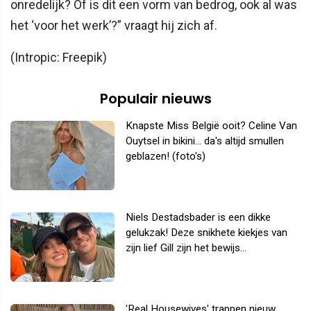
onredelijk? Of is dit een vorm van bedrog, ook al was
het ‘voor het werk’?” vraagt hij zich af.
(Intropic: Freepik)
Populair nieuws
Knapste Miss België ooit? Celine Van
Ouytsel in bikini... da's altijd smullen
geblazen! (foto's)
Niels Destadsbader is een dikke
gelukzak! Deze snikhete kiekjes van
zijn lief Gill zijn het bewijs...
'Real Housewives' trappen nieuw