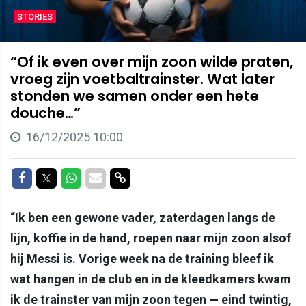
STORIES
“Of ik even over mijn zoon wilde praten,
vroeg zijn voetbaltrainster. Wat later
stonden we samen onder een hete
douche…”
16/12/2025 10:00
Delen op Facebook
Delen op Twitter
Delen op Whatsapp
Delen via Mail
Delen via link
“Ik ben een gewone vader, zaterdagen langs de
lijn, koffie in de hand, roepen naar mijn zoon alsof
hij Messi is. Vorige week na de training bleef ik
wat hangen in de club en in de kleedkamers kwam
ik de trainster van mijn zoon tegen — eind twintig,