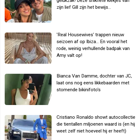
gelukzak! Deze snikhete kiekjes van
zijn lief Gill zijn het bewijs...
'Real Housewives' trappen nieuw
seizoen af op Ibiza... En vooral het
rode, weinig verhullende badpak van
Amy valt op!
Bianca Van Damme, dochter van JC,
laat ons nog eens likkebaarden met
stomende bikinifoto's
Cristiano Ronaldo showt autocollectie
die tientallen miljoenen waard is (en hij
weet zelf niet hoeveel hij er heeft)