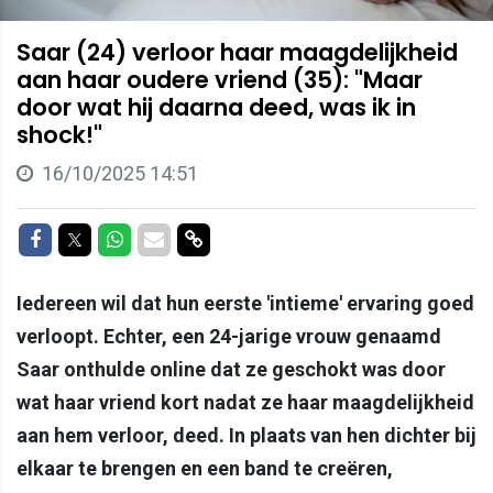
Saar (24) verloor haar maagdelijkheid
aan haar oudere vriend (35): "Maar
door wat hij daarna deed, was ik in
shock!"
16/10/2025 14:51
Delen op Facebook
Delen op Twitter
Delen op Whatsapp
Delen via Mail
Delen via link
Iedereen wil dat hun eerste 'intieme' ervaring goed
verloopt. Echter, een 24-jarige vrouw genaamd
Saar onthulde online dat ze geschokt was door
wat haar vriend kort nadat ze haar maagdelijkheid
aan hem verloor, deed. In plaats van hen dichter bij
elkaar te brengen en een band te creëren,