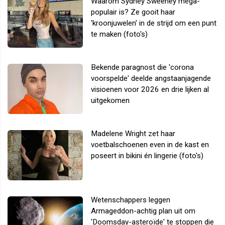
Waarom Sydney Sweeney mega-
populair is? Ze gooit haar
'kroonjuwelen' in de strijd om een punt
te maken (foto's)
Bekende paragnost die 'corona
voorspelde' deelde angstaanjagende
visioenen voor 2026 en drie lijken al
uitgekomen
Madelene Wright zet haar
voetbalschoenen even in de kast en
poseert in bikini én lingerie (foto's)
Wetenschappers leggen
Armageddon-achtig plan uit om
'Doomsday-asteroïde' te stoppen die