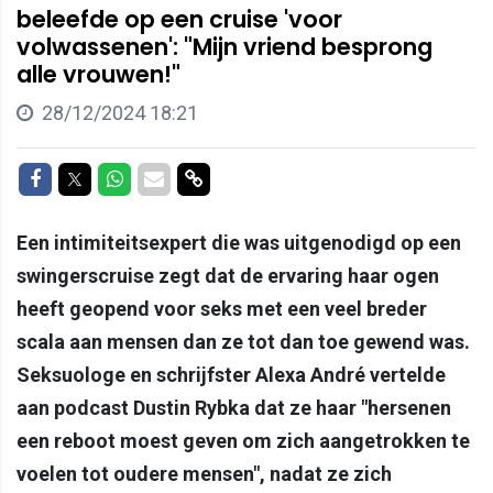
beleefde op een cruise 'voor
volwassenen': "Mijn vriend besprong
alle vrouwen!"
28/12/2024 18:21
Delen op Facebook
Delen op Twitter
Delen op Whatsapp
Delen via Mail
Delen via link
Een intimiteitsexpert die was uitgenodigd op een
swingerscruise zegt dat de ervaring haar ogen
heeft geopend voor seks met een veel breder
scala aan mensen dan ze tot dan toe gewend was.
Seksuologe en schrijfster Alexa André vertelde
aan podcast Dustin Rybka dat ze haar "hersenen
een reboot moest geven om zich aangetrokken te
voelen tot oudere mensen", nadat ze zich