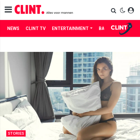
NEWS
CLINT TV
ENTERTAINMENT
BABES
LIFE
STORIES