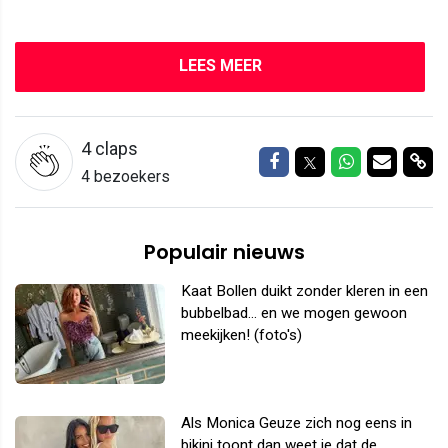
LEES MEER
4
claps
Delen op Facebook
Delen op Twitter
Delen op W
Delen v
Del
4 bezoekers
Populair nieuws
Kaat Bollen duikt zonder kleren in een
bubbelbad... en we mogen gewoon
meekijken! (foto's)
Als Monica Geuze zich nog eens in
bikini toont dan weet je dat de