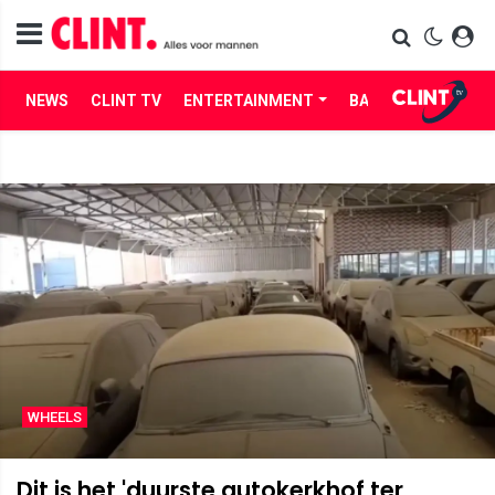
NEWS
CLINT TV
ENTERTAINMENT
BABES
LIFE
WHEELS
Dit is het 'duurste autokerkhof ter