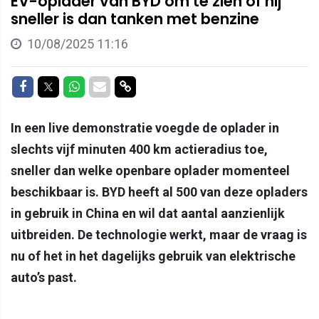
EV-oplader van BYD om te zien of hij
sneller is dan tanken met benzine
10/08/2025 11:16
Delen op Facebook
Delen op Twitter
Delen op Whatsapp
Delen via Mail
Delen via link
In een live demonstratie voegde de oplader in
slechts vijf minuten 400 km actieradius toe,
sneller dan welke openbare oplader momenteel
beschikbaar is. BYD heeft al 500 van deze opladers
in gebruik in China en wil dat aantal aanzienlijk
uitbreiden. De technologie werkt, maar de vraag is
nu of het in het dagelijks gebruik van elektrische
auto’s past.