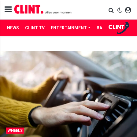
NEWS
CLINT TV
ENTERTAINMENT
BABES
LIFE
WHEELS