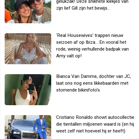
gelukzak! Deze snikhete kiekjes van
zijn lief Gill zijn het bewijs...
'Real Housewives' trappen nieuw
seizoen af op Ibiza... En vooral het
rode, weinig verhullende badpak van
Amy valt op!
Bianca Van Damme, dochter van JC,
laat ons nog eens likkebaarden met
stomende bikinifoto's
Cristiano Ronaldo showt autocollectie
die tientallen miljoenen waard is (en hij
weet zelf niet hoeveel hij er heeft)