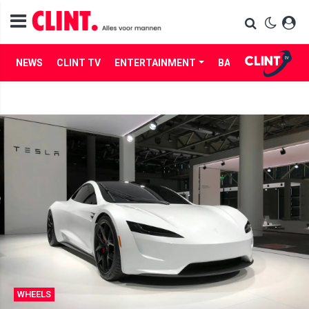
NEWS
CLINT TV
ENTERTAINMENT
BABES
LIFE
WHEELS