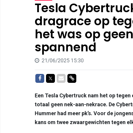
Tesla Cybertruc
dragrace op te
het was op geen
spannend
21/06/2025 15:30
Delen op Facebook
Delen op Twitter
Delen via Mail
Delen via link
Een Tesla Cybertruck nam het op tegen
totaal geen nek-aan-nekrace. De Cybert
Hummer had meer pk’s. Voor de jongens
kans om twee zwaargewichten tegen elka