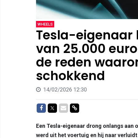
WHEELS
Tesla-eigenaar k
van 25.000 euro
de reden waarom
schokkend
14/02/2026 12:30
Delen op Facebook
Delen op Twitter
Delen via Mail
Delen via link
Een Tesla-eigenaar drong onlangs aan o
werd uit het voertuig en hij naar verlu