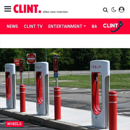
NEWS
CLINT TV
ENTERTAINMENT
BABES
LIFE
WHEELS