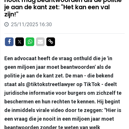
je aan de kant zet: "Het kan een val
zijn!"
25/11/2025 16:30
Delen op Facebook
Delen op Twitter
Delen op Whatsapp
Delen via Mail
Delen via link
Een advocaat heeft de vraag onthuld die je 'in
geen miljoen jaar moet beantwoorden' als de
politie je aan de kant zet. De man - die bekend
staat als @tiktokstreetlawyer op TikTok - deelt
juridische informatie voor burgers om zichzelf te
beschermen en hun rechten te kennen. Hij begint
de inmiddels virale video door te zeggen: "Hier is
een vraag die je nooit in een miljoen jaar moet
beantwoorden zonder te weten van welk