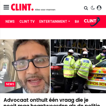
NEWS
CLINT TV
ENTERTAINMENT
BABES
LIFE
NEWS
Advocaat onthult één vraag die je
nooit mag beantwoorden als de politie