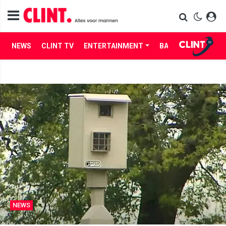
NEWS
CLINT TV
ENTERTAINMENT
BABES
LIFE
NEWS