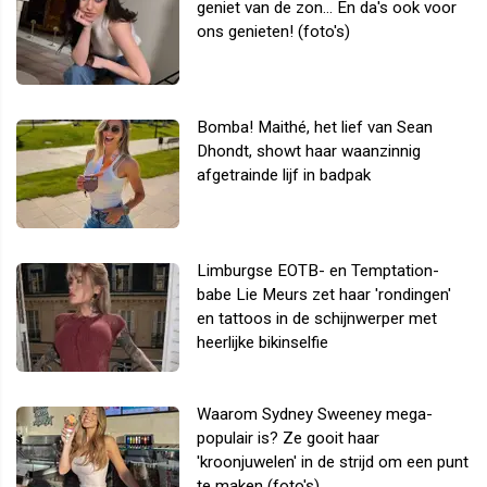
geniet van de zon... En da's ook voor
ons genieten! (foto's)
Bomba! Maithé, het lief van Sean
Dhondt, showt haar waanzinnig
afgetrainde lijf in badpak
Limburgse EOTB- en Temptation-
babe Lie Meurs zet haar 'rondingen'
en tattoos in de schijnwerper met
heerlijke bikinselfie
Waarom Sydney Sweeney mega-
populair is? Ze gooit haar
'kroonjuwelen' in de strijd om een punt
te maken (foto's)