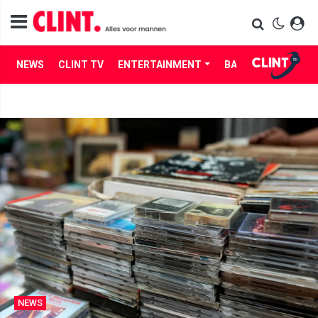
NEWS
CLINT TV
ENTERTAINMENT
BABES
LIFE
NEWS