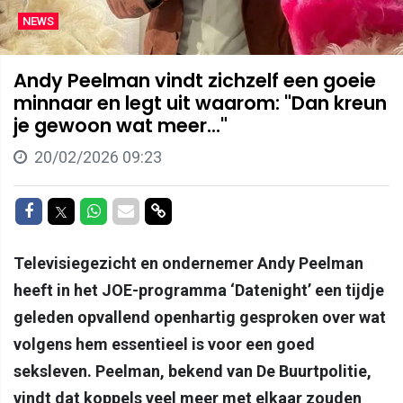
NEWS
Andy Peelman vindt zichzelf een goeie
minnaar en legt uit waarom: "Dan kreun
je gewoon wat meer..."
20/02/2026 09:23
Delen op Facebook
Delen op Twitter
Delen op Whatsapp
Delen via Mail
Delen via link
Televisiegezicht en ondernemer Andy Peelman
heeft in het JOE-programma ‘Datenight’ een tijdje
geleden opvallend openhartig gesproken over wat
volgens hem essentieel is voor een goed
seksleven. Peelman, bekend van De Buurtpolitie,
vindt dat koppels veel meer met elkaar zouden