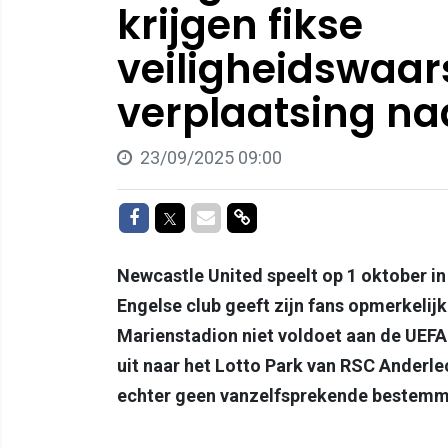
krijgen fikse
veiligheidswaa
verplaatsing na
23/09/2025 09:00
Delen op Facebook
Delen op Twitter
Delen via Mail
Delen via link
Newcastle United speelt op 1 oktober in
Engelse club geeft zijn fans opmerkeli
Marienstadion niet voldoet aan de UEF
uit naar het Lotto Park van RSC Anderle
echter geen vanzelfsprekende bestemm