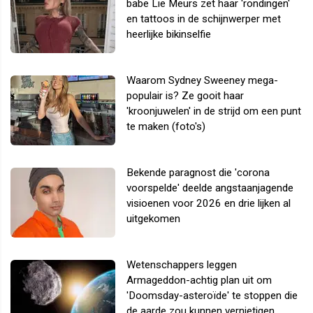
babe Lie Meurs zet haar 'rondingen'
en tattoos in de schijnwerper met
heerlijke bikinselfie
Waarom Sydney Sweeney mega-
populair is? Ze gooit haar
'kroonjuwelen' in de strijd om een punt
te maken (foto's)
Bekende paragnost die 'corona
voorspelde' deelde angstaanjagende
visioenen voor 2026 en drie lijken al
uitgekomen
Wetenschappers leggen
Armageddon-achtig plan uit om
'Doomsday-asteroïde' te stoppen die
de aarde zou kunnen vernietigen