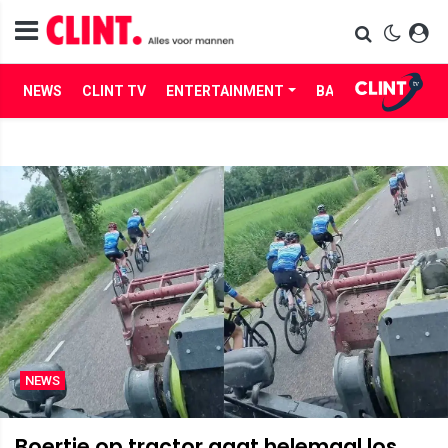
NEWS
CLINT TV
ENTERTAINMENT
BABES
LIFE
NEWS
Boertje op tractor gaat helemaal los