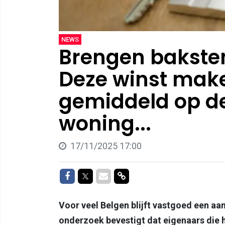
NEWS
Brengen baksten
Deze winst mak
gemiddeld op d
woning...
17/11/2025 17:00
Delen op Facebook
Delen op Twitter
Delen via Mail
Delen via link
Voor veel Belgen blijft vastgoed een aa
onderzoek bevestigt dat eigenaars die 