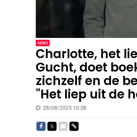
NEWS
Charlotte, het l
Gucht, doet boe
zichzelf en de b
"Het liep uit de h
28/08/2025 10:38
Delen op Facebook
Delen op Twitter
Delen via Mail
Delen via link