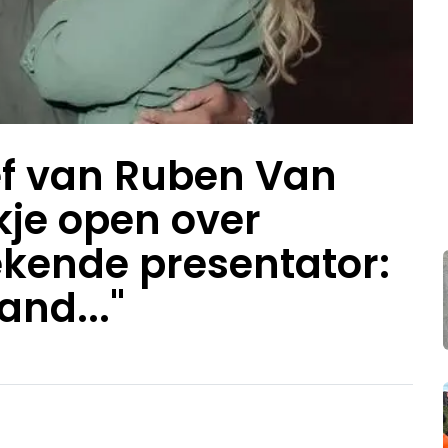
ief van Ruben Van
kje open over
ekende presentator:
and..."