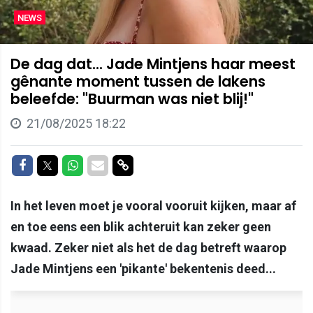
NEWS
De dag dat... Jade Mintjens haar meest
gênante moment tussen de lakens
beleefde: "Buurman was niet blij!"
21/08/2025 18:22
Delen op Facebook
Delen op Twitter
Delen op Whatsapp
Delen via Mail
Delen via link
In het leven moet je vooral vooruit kijken, maar af
en toe eens een blik achteruit kan zeker geen
kwaad. Zeker niet als het de dag betreft waarop
Jade Mintjens een 'pikante' bekentenis deed...