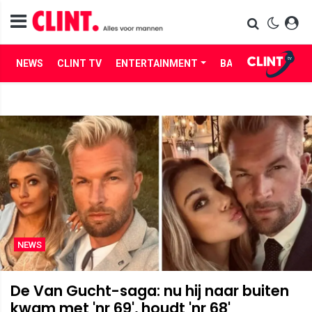
NEWS
CLINT TV
ENTERTAINMENT
BABES
LIFE
NEWS
De Van Gucht-saga: nu hij naar buiten
kwam met 'nr 69', houdt 'nr 68'