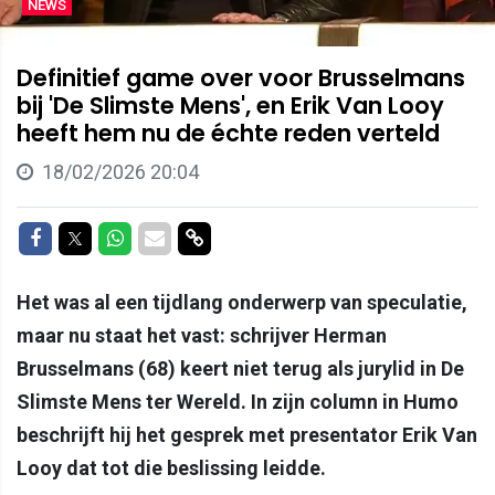
NEWS
Definitief game over voor Brusselmans
bij 'De Slimste Mens', en Erik Van Looy
heeft hem nu de échte reden verteld
18/02/2026 20:04
Delen op Facebook
Delen op Twitter
Delen op Whatsapp
Delen via Mail
Delen via link
Het was al een tijdlang onderwerp van speculatie,
maar nu staat het vast: schrijver Herman
Brusselmans (68) keert niet terug als jurylid in De
Slimste Mens ter Wereld. In zijn column in Humo
beschrijft hij het gesprek met presentator Erik Van
Looy dat tot die beslissing leidde.