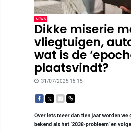
NEWS
Dikke miserie m
vliegtuigen, au
wat is de ‘epoch
plaatsvindt?
31/07/2025 16:15
Delen op Facebook
Delen op Twitter
Delen via Mail
Delen via link
Over iets meer dan tien jaar worden we 
bekend als het ‘2038-probleem’ en volg