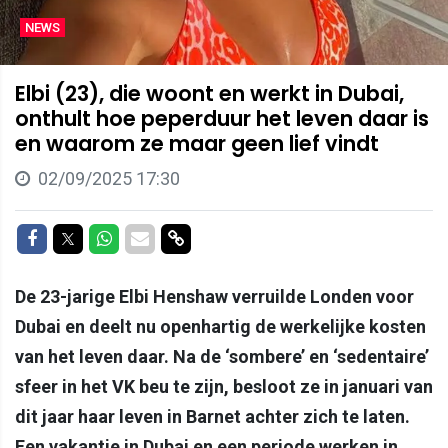
NEWS
Elbi (23), die woont en werkt in Dubai,
onthult hoe peperduur het leven daar is
en waarom ze maar geen lief vindt
02/09/2025 17:30
Delen op Facebook
Delen op Twitter
Delen op Whatsapp
Delen via Mail
Delen via link
De 23-jarige Elbi Henshaw verruilde Londen voor
Dubai en deelt nu openhartig de werkelijke kosten
van het leven daar. Na de ‘sombere’ en ‘sedentaire’
sfeer in het VK beu te zijn, besloot ze in januari van
dit jaar haar leven in Barnet achter zich te laten.
Een vakantie in Dubai en een periode werken in