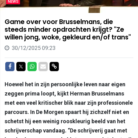
NEWS
Game over voor Brusselmans, die
steeds minder opdrachten krijgt? "Ze
willen jong, woke, gekleurd en/of trans"
30/12/2025 09:23
Delen op Facebook
Delen op Twitter
Delen op Whatsapp
Delen via Mail
Delen via link
Hoewel het in zijn persoonlijke leven naar eigen
zeggen prima loopt, kijkt Herman Brusselmans
met een veel kritischer blik naar zijn professionele
parcours. In De Morgen spaart hij zichzelf niet en
schetst hij een weinig rooskleurig beeld van het
schrijverschap vandaag. “De schrijverij gaat met