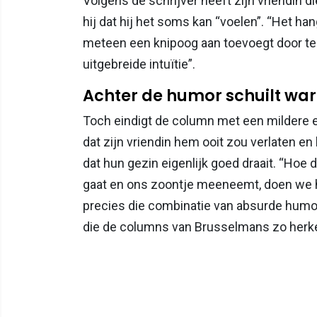
Volgens de schrijver heeft zijn vriendin 
hij dat hij het soms kan “voelen”. “Het hangt 
meteen een knipoog aan toevoegt door te 
uitgebreide intuïtie”.
Achter de humor schuilt wa
Toch eindigt de column met een mildere 
dat zijn vriendin hem ooit zou verlaten 
dat hun gezin eigenlijk goed draait. “Hoe 
gaat en ons zoontje meeneemt, doen we het
precies die combinatie van absurde humor
die de columns van Brusselmans zo herk