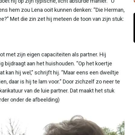
oet hij op zijn typische, licht absurde manier. “O
 Volgens hem zou Lena ooit kunnen denken: “Die Herman,
e?” Met die zin zet hij meteen de toon van zijn stuk:
ot met zijn eigen capaciteiten als partner. Hij
ig bijdraagt aan het huishouden. “Op het koertje
at kan hij wel,” schrijft hij. “Maar eens een dweiltje
n, daar is hij te lam voor.” Door zichzelf zo neer te
rikatuur van de luie partner. Dat maakt het stuk
rder onder de afbeelding)