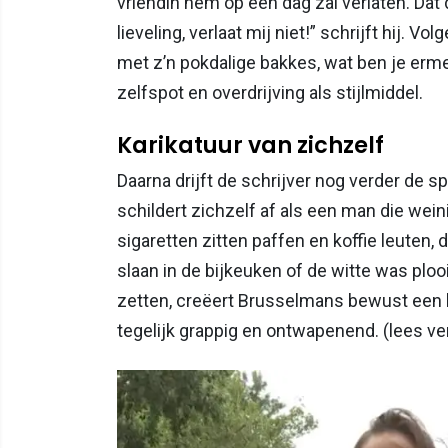
vriendin hem op een dag zal verlaten. Dat d
lieveling, verlaat mij niet!” schrijft hij.
met z’n pokdalige bakkes, wat ben je erme
zelfspot en overdrijving als stijlmiddel.
Karikatuur van zichzelf
Daarna drijft de schrijver nog verder de sp
schildert zichzelf af als een man die wein
sigaretten zitten paffen en koffie leuten, d
slaan in de bijkeuken of de witte was plooie
zetten, creëert Brusselmans bewust een ka
tegelijk grappig en ontwapenend. (lees ve