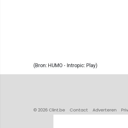
(Bron: HUMO - Intropic: Play)
© 2026 Clint.be
Contact
Adverteren
Pri