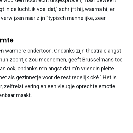
die woorden nooit echt uitgesproken, maar beweert
in de lucht, ik voel dat,” schrijft hij, waarna hij er
verwijzen naar zijn “typisch mannelijke, zeer
rmte
en warmere ondertoon. Ondanks zijn theatrale angst
en hun zoontje zou meenemen, geeft Brusselmans toe
dan ook, ondanks m’n angst dat m’n vriendin pleite
 als gezinnetje voor de rest redelijk oké.” Het is
, zelfrelativering en een vleugje oprechte emotie
enbaar maakt.